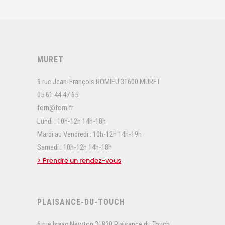
MURET
9 rue Jean-François ROMIEU 31600 MURET
05 61 44 47 65
forn@forn.fr
Lundi : 10h-12h 14h-18h
Mardi au Vendredi : 10h-12h 14h-19h
Samedi : 10h-12h 14h-18h
> Prendre un rendez-vous
PLAISANCE-DU-TOUCH
6 rue Isaac Newton 31830 Plaisance du Touch