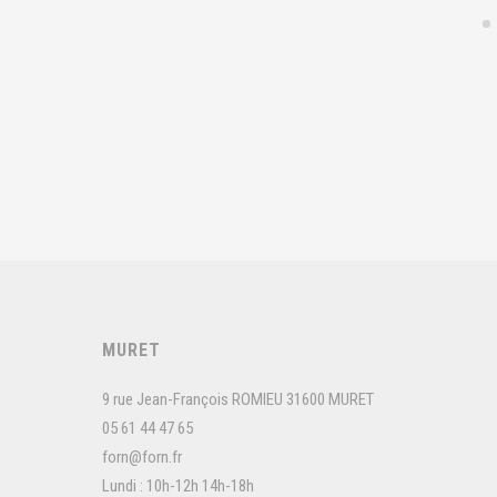
MURET
9 rue Jean-François ROMIEU 31600 MURET
05 61 44 47 65
forn@forn.fr
Lundi : 10h-12h 14h-18h