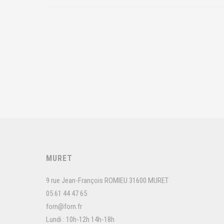
MURET
9 rue Jean-François ROMIEU 31600 MURET
05 61 44 47 65
forn@forn.fr
Lundi : 10h-12h 14h-18h