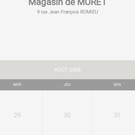
Magasin de MURET
9 rue Jean-François ROMIEU
AOÛT 2026
MER
JEU
VEN
29
30
31