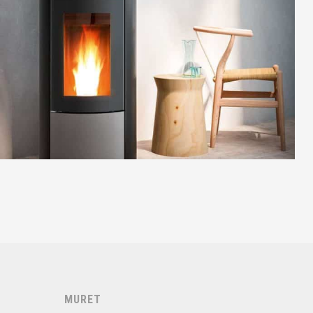
MCZ
POÊLES À PELLETS
MURET